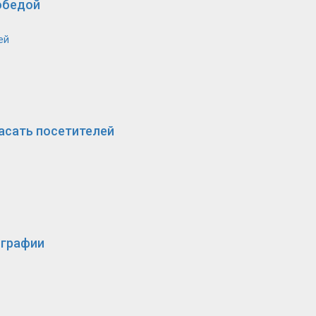
обедой
ей
асать посетителей
ографии