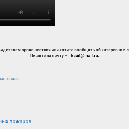
видетелем происшествия или хотите сообщить об интересном 
Пишите на почту —
rksait@mail.ru
.
вастополь
сных пожаров