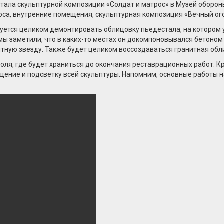
тала скульптурной композиции «Солдат и матрос» в Музей обороны
оса, внутренние помещения, скульптурная композиция «Вечный ог
уется целиком демонтировать облицовку пьедестала, на котором 
ы заметили, что в каких-то местах он докомпоновывался бетоном 
итную звезду. Также будет целиком воссоздаваться гранитная обл
ля, где будет храниться до окончания реставрационных работ. Кр
щение и подсветку всей скульптуры. Напомним, основные работы 