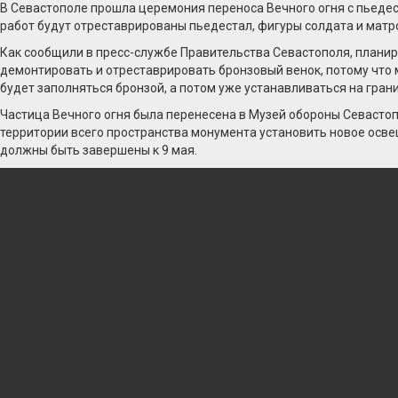
В Севастополе прошла церемония переноса Вечного огня с пьедес
работ будут отреставрированы пьедестал, фигуры солдата и матр
Как сообщили в пресс-службе Правительства Севастополя, планир
демонтировать и отреставрировать бронзовый венок, потому что м
будет заполняться бронзой, а потом уже устанавливаться на гран
Частица Вечного огня была перенесена в Музей обороны Севастопо
территории всего пространства монумента установить новое осве
должны быть завершены к 9 мая.