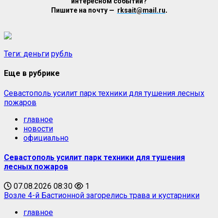
интересном событии?
Пишите на почту —
rksait@mail.ru
.
Теги:
деньги
рубль
Еще в рубрике
Севастополь усилит парк техники для тушения лесных
пожаров
главное
новости
официально
Севастополь усилит парк техники для тушения
лесных пожаров
07.08.2026 08:30
1
Возле 4-й Бастионной загорелись трава и кустарники
главное