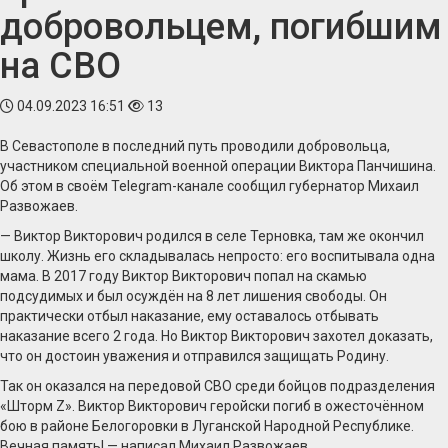
добровольцем, погибшим
на СВО
04.09.2023 16:51
13
В Севастополе в последний путь проводили добровольца,
участником специальной военной операции Виктора Панчишина.
Об этом в своём Telegram-канале сообщил губернатор Михаил
Развожаев.
— Виктор Викторович родился в селе Терновка, там же окончил
школу. Жизнь его складывалась непросто: его воспитывала одна
мама. В 2017 году Виктор Викторович попал на скамью
подсудимых и был осуждëн на 8 лет лишения свободы. Он
практически отбыл наказание, ему оставалось отбывать
наказание всего 2 года. Но Виктор Викторович захотел доказать,
что он достоин уважения и отправился защищать Родину.
Так он оказался на передовой СВО среди бойцов подразделения
«Шторм Z». Виктор Викторович геройски погиб в ожесточëнном
бою в районе Белогоровки в Луганской Народной Республике.
Вечная память! — написал Михаил Развожаев.