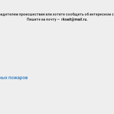
видетелем происшествия или хотите сообщить об интересном 
Пишите на почту —
rksait@mail.ru
.
сных пожаров