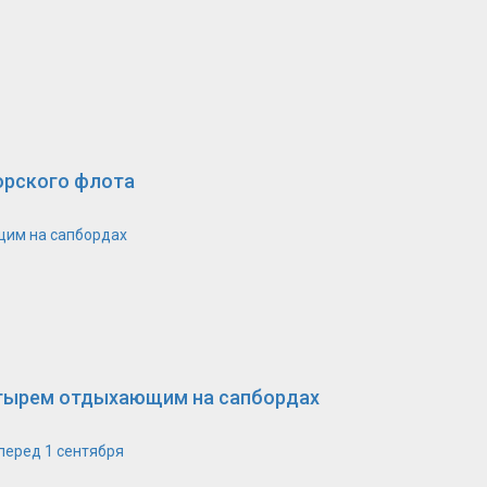
орского флота
щим на сапбордах
етырем отдыхающим на сапбордах
перед 1 сентября