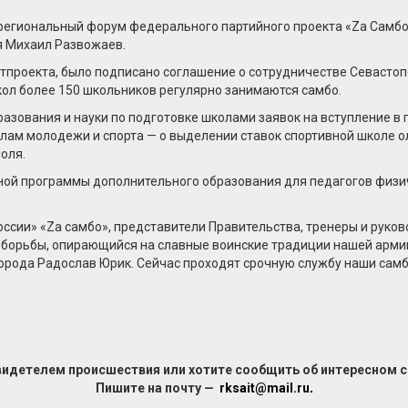
 региональный форум федерального партийного проекта «Zа Самбо
я Михаил Развожаев.
ртпроекта, было подписано соглашение о сотрудничестве Севасто
кол более 150 школьников регулярно занимаются самбо.
азования и науки по подготовке школами заявок на вступление в 
делам молодежи и спорта — о выделении ставок спортивной школе
оля.
ной программы дополнительного образования для педагогов физ
ссии» «Zа самбо», представители Правительства, тренеры и руко
орьбы, опирающийся на славные воинские традиции нашей армии. 
города Радослав Юрик. Сейчас проходят срочную службу наши сам
видетелем происшествия или хотите сообщить об интересном 
Пишите на почту —
rksait@mail.ru
.