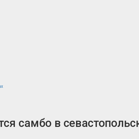
ах
тся самбо в севастопольс