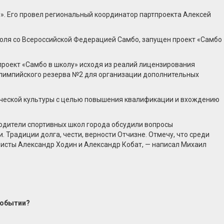
». Его провел региональный координатор партпроекта Алексей
поля со Всероссийской Федерацией Самбо, запущен проект «Самбо
проект «Самбо в школу» исходя из реалий лицензирования
 олимпийского резерва №2 для организации дополнительных
ической культуры с целью повышения квалификации и вхождению
водители спортивных школ города обсудили вопросы
Традиции долга, чести, верности Отчизне. Отмечу, что среди
бисты Александр Ходин и Александр Кобат, — написал Михаил
событии?