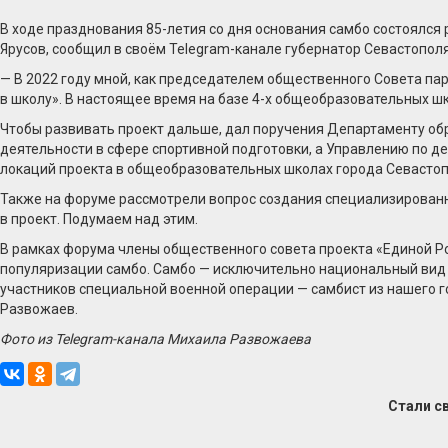
В ходе празднования 85-летия со дня основания самбо состоялся
Ярусов, сообщил в своём Telegram-канале губернатор Севастопол
— В 2022 году мной, как председателем общественного Совета па
в школу». В настоящее время на базе 4-х общеобразовательных ш
Чтобы развивать проект дальше, дал поручения Департаменту обр
деятельности в сфере спортивной подготовки, а Управлению по 
локаций проекта в общеобразовательных школах города Севастоп
Также на форуме рассмотрели вопрос создания специализирован
в проект. Подумаем над этим.
В рамках форума члены общественного совета проекта «Единой Ро
популяризации самбо. Самбо — исключительно национальный вид б
участников специальной военной операции — самбист из нашего 
Развожаев.
Фото из Telegram-канала Михаила Развожаева
Стали с