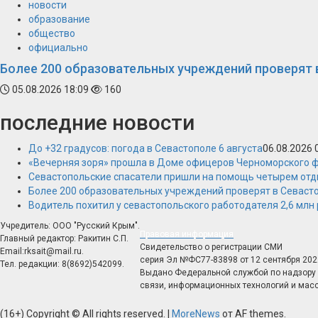
новости
образование
общество
официально
Более 200 образовательных учреждений проверят 
05.08.2026 18:09
160
последние новости
До +32 градусов: погода в Севастополе 6 августа
06.08.2026 
«Вечерняя зоря» прошла в Доме офицеров Черноморского 
Севастопольские спасатели пришли на помощь четырем от
Более 200 образовательных учреждений проверят в Севасто
Водитель похитил у севастопольского работодателя 2,6 млн
Учредитель: ООО "Русский Крым".
Правовая информация
Главный редактор: Ракитин С.П.
Свидетельство о регистрации СМИ
Email:rksait@mail.ru.
серия Эл №ФС77-83898 от 12 сентября 202
Тел. редакции: 8(8692)542099.
Выдано Федеральной службой по надзору 
связи, информационных технологий и мас
(16+) Copyright © All rights reserved.
|
MoreNews
от AF themes.