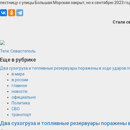
лестницу с улицы Большая Морская закрыт, но к сентябрю 2023 г
Стали с
Теги:
Севастополь
Еще в рубрике
Два сухогруза и топливные резервуары поражены в ходе ударов 
в мире
в россии
главное
новости
официально
Политика
СВО
транспорт
Два сухогруза и топливные резервуары поражены 