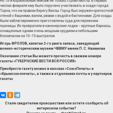
Но 75-й корабельный экипаж не только строил мосты. В первых
числах февраля ему было поручено участвовать в осаде города
Торна, что на правом берегу Вислы. Город был окружён крепостной
стеной с башнями, валом, рвами с водой и бастионами. Для осады
были заблаговременно приготовлены суда для перевозки
пшеницы. Их превратили в канонерские лодки − крупные баркасы,
оснащенные одним очень мощным орудием и небольшим
боезапасом на 10−15 выстрелов.
Игорь ФРОЛОВ, капитан 2-го ранга запаса, заведующий
военно-историческим музеем ЧВВМУ имени П. С. Нахимова
Окончание статьи Вы можете прочесть в свежем номере
газеты «ГУБЕРНСКИЕ ВЕСТИ ВСЯ РОССИЯ»
Приобрести газету можно в киосках «СоюзПечать» и
«Крымсоюзпечать», а также в отделениях почты и у партнеров
газеты
Стали свидетелем происшествия или хотите сообщить об
интересном событии?