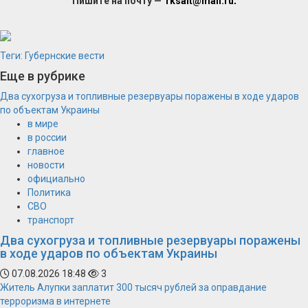
Пишите на почту —
rksait@mail.ru
.
Теги:
Губернские вести
Еще в рубрике
Два сухогруза и топливные резервуары поражены в ходе ударов
по объектам Украины
в мире
в россии
главное
новости
официально
Политика
СВО
транспорт
Два сухогруза и топливные резервуары поражены
в ходе ударов по объектам Украины
07.08.2026 18:48
3
Житель Алупки заплатит 300 тысяч рублей за оправдание
терроризма в интернете