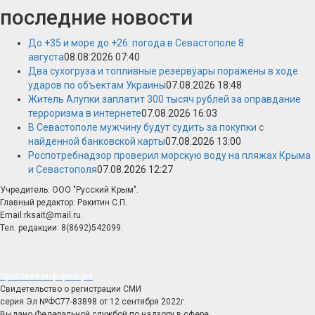
последние новости
До +35 и море до +26: погода в Севастополе 8
августа
08.08.2026 07:40
Два сухогруза и топливные резервуары поражены в ходе
ударов по объектам Украины
07.08.2026 18:48
Житель Алупки заплатит 300 тысяч рублей за оправдание
терроризма в интернете
07.08.2026 16:03
В Севастополе мужчину будут судить за покупки с
найденной банковской карты
07.08.2026 13:00
Роспотребнадзор проверил морскую воду на пляжах Крыма
и Севастополя
07.08.2026 12:27
Учредитель: ООО "Русский Крым".
Главный редактор: Ракитин С.П.
Email:rksait@mail.ru.
Тел. редакции: 8(8692)542099.
Правовая информация
Свидетельство о регистрации СМИ
серия Эл №ФС77-83898 от 12 сентября 2022г.
Выдано Федеральной службой по надзору в сфере