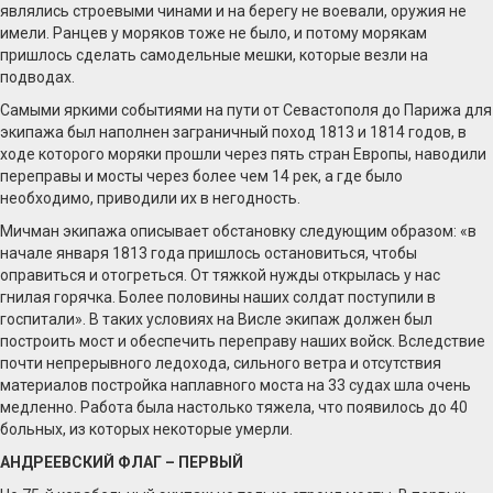
являлись строевыми чинами и на берегу не воевали, оружия не
имели. Ранцев у моряков тоже не было, и потому морякам
пришлось сделать самодельные мешки, которые везли на
подводах.
Самыми яркими событиями на пути от Севастополя до Парижа для
экипажа был наполнен заграничный поход 1813 и 1814 годов, в
ходе которого моряки прошли через пять стран Европы, наводили
переправы и мосты через более чем 14 рек, а где было
необходимо, приводили их в негодность.
Мичман экипажа описывает обстановку следующим образом: «в
начале января 1813 года пришлось остановиться, чтобы
оправиться и отогреться. От тяжкой нужды открылась у нас
гнилая горячка. Более половины наших солдат поступили в
госпитали». В таких условиях на Висле экипаж должен был
построить мост и обеспечить переправу наших войск. Вследствие
почти непрерывного ледохода, сильного ветра и отсутствия
материалов постройка наплавного моста на 33 судах шла очень
медленно. Работа была настолько тяжела, что появилось до 40
больных, из которых некоторые умерли.
АНДРЕЕВСКИЙ ФЛАГ – ПЕРВЫЙ