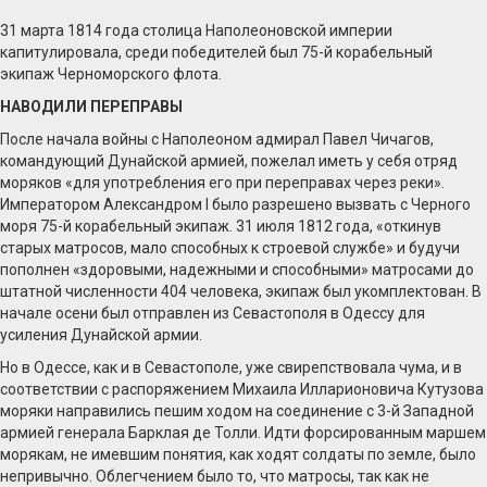
31 марта 1814 года столица Наполеоновской империи
капитулировала, среди победителей был 75-й корабельный
экипаж Черноморского флота.
НАВОДИЛИ ПЕРЕПРАВЫ
После начала войны с Наполеоном адмирал Павел Чичагов,
командующий Дунайской армией, пожелал иметь у себя отряд
моряков «для употребления его при переправах через реки».
Императором Александром I было разрешено вызвать с Черного
моря 75-й корабельный экипаж. 31 июля 1812 года, «откинув
старых матросов, мало способных к строевой службе» и будучи
пополнен «здоровыми, надежными и способными» матросами до
штатной численности 404 человека, экипаж был укомплектован. В
начале осени был отправлен из Севастополя в Одессу для
усиления Дунайской армии.
Но в Одессе, как и в Севастополе, уже свирепствовала чума, и в
соответствии с распоряжением Михаила Илларионовича Кутузова
моряки направились пешим ходом на соединение с 3-й Западной
армией генерала Барклая де Толли. Идти форсированным маршем
морякам, не имевшим понятия, как ходят солдаты по земле, было
непривычно. Облегчением было то, что матросы, так как не