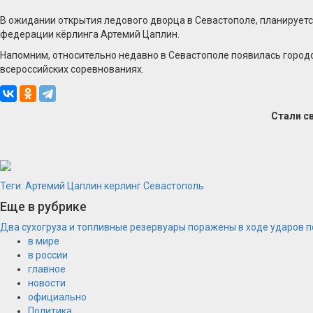
В ожидании открытия ледового дворца в Севастополе, планируется
федерации кёрлинга Артемий Цаплин.
Напомним, относительно недавно в Севастополе появилась городс
всероссийских соревнованиях.
Стали с
Теги:
Артемий Цаплин
керлинг
Севастополь
Еще в рубрике
Два сухогруза и топливные резервуары поражены в ходе ударов 
в мире
в россии
главное
новости
официально
Политика