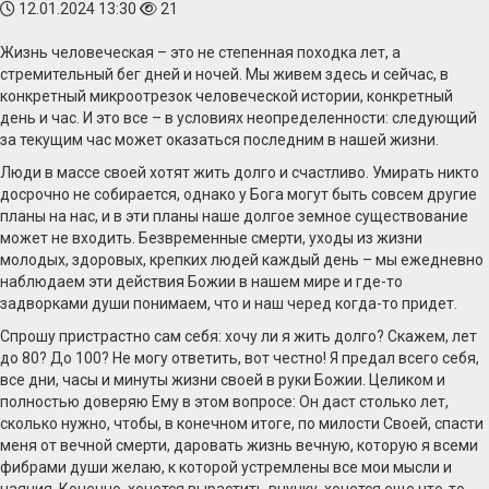
12.01.2024 13:30
21
Жизнь человеческая – это не степенная походка лет, а
стремительный бег дней и ночей. Мы живем здесь и сейчас, в
конкретный микроотрезок человеческой истории, конкретный
день и час. И это все – в условиях неопределенности: следующий
за текущим час может оказаться последним в нашей жизни.
Люди в массе своей хотят жить долго и счастливо. Умирать никто
досрочно не собирается, однако у Бога могут быть совсем другие
планы на нас, и в эти планы наше долгое земное существование
может не входить. Безвременные смерти, уходы из жизни
молодых, здоровых, крепких людей каждый день – мы ежедневно
наблюдаем эти действия Божии в нашем мире и где-то
задворками души понимаем, что и наш черед когда-то придет.
Спрошу пристрастно сам себя: хочу ли я жить долго? Скажем, лет
до 80? До 100? Не могу ответить, вот честно! Я предал всего себя,
все дни, часы и минуты жизни своей в руки Божии. Целиком и
полностью доверяю Ему в этом вопросе: Он даст столько лет,
сколько нужно, чтобы, в конечном итоге, по милости Своей, спасти
меня от вечной смерти, даровать жизнь вечную, которую я всеми
фибрами души желаю, к которой устремлены все мои мысли и