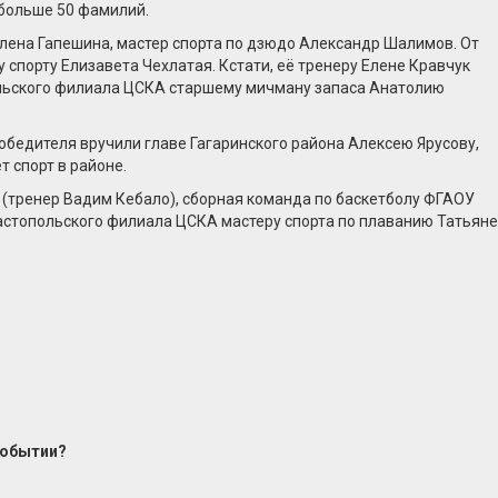
 больше 50 фамилий.
лена Гапешина, мастер спорта по дзюдо Александр Шалимов. От
спорту Елизавета Чехлатая. Кстати, её тренеру Елене Кравчук
ольского филиала ЦСКА старшему мичману запаса Анатолию
обедителя вручили главе Гагаринского района Алексею Ярусову,
т спорт в районе.
 (тренер Вадим Кебало), сборная команда по баскетболу ФГАОУ
вастопольского филиала ЦСКА мастеру спорта по плаванию Татьяне
событии?