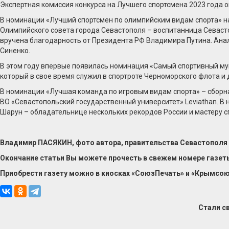
Экспертная комиссия конкурса на Лучшего спортсмена 2023 года 
В номинации «Лучший спортсмен по олимпийским видам спорта» на
Олимпийского совета города Севастополя – воспитанница Севасто
вручена благодарность от Президента РФ Владимира Путина. Ан
Синенко.
В этом году впервые появилась номинация «Самый спортивный мун
который в свое время служил в спортроте Черноморского флота и 
В номинации «Лучшая команда по игровым видам спорта» – сборн
ВО «Севастопольский государственный университет» Leviathan. В
Шарун – обладательнице нескольких рекордов России и мастеру 
Владимир ПАСЯКИН, фото автора, правительства Севастополя
Окончание статьи Вы можете прочесть в свежем номере газ
Приобрести газету можно в киосках «СоюзПечать» и «Крымсоюз
Стали с