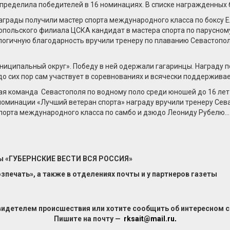
определила победителей в 16 номинациях. В списке награжденных
грады получили мастер спорта международного класса по боксу Е
польского филиала ЦСКА кандидат в мастера спорта по парусному 
алогичную благодарность вручили тренеру по плаванию Севастоп
иципальный округ». Победу в ней одержали гагаринцы. Награду п
до сих пор сам участвует в соревнованиях и всячески поддерживае
ая команда Севастополя по водному поло среди юношей до 16 лет
 номинации «Лучший ветеран спорта» награду вручили тренеру Се
спорта международного класса по самбо и дзюдо Леониду Рубелю…
еты «ГУБЕРНСКИЕ ВЕСТИ ВСЯ РОССИЯ»
печать», а также в отделениях почты и у партнеров газеты
видетелем происшествия или хотите сообщить об интересном 
Пишите на почту —
rksait@mail.ru
.