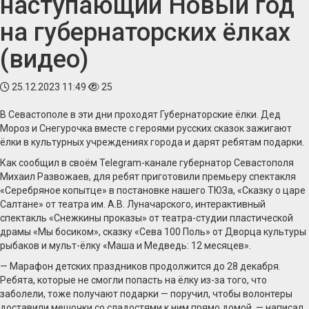
наступающий Новый год
на губернаторских ёлках
(видео)
25.12.2023 11:49
25
В Севастополе в эти дни проходят Губернаторские ёлки. Дед
Мороз и Снегурочка вместе с героями русских сказок зажигают
ёлки в культурных учреждениях города и дарят ребятам подарки.
Как сообщил в своём Telegram-канале губернатор Севастополя
Михаил Развожаев, для ребят приготовили премьеру спектакля
«Серебряное копытце» в постановке нашего ТЮЗа, «Сказку о царе
Салтане» от театра им. А.В. Луначарского, интерактивный
спектакль «Снежкины проказы» от театра-студии пластической
драмы «Мы босиком», сказку «Сева 100 Поль» от Дворца культуры
рыбаков и мульт-ёлку «Маша и Медведь: 12 месяцев».
— Марафон детских праздников продолжится до 28 декабря.
Ребята, которые не смогли попасть на ёлку из-за того, что
заболели, тоже получают подарки — поручил, чтобы волонтеры
доставили мешочки со сладостями к ним прямо домой, — написал