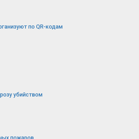
рганизуют по QR-кодам
грозу убийством
сных пожаров