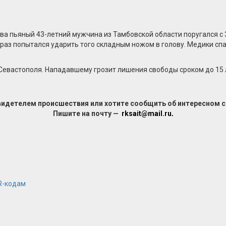
якова пьяный 43-летний мужчина из Тамбовской области поругался
 раз попытался ударить того складным ножом в голову. Медики сп
Севастополя. Нападавшему грозит лишения свободы сроком до 15 
видетелем происшествия или хотите сообщить об интересном 
Пишите на почту —
rksait@mail.ru
.
R-кодам