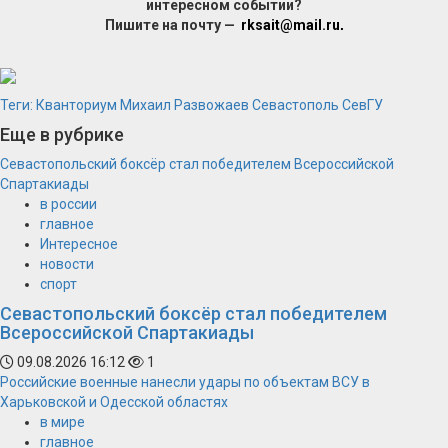
интересном событии?
Пишите на почту —
rksait@mail.ru
.
Теги:
Кванториум
Михаил Развожаев
Севастополь
СевГУ
Еще в рубрике
Севастопольский боксёр стал победителем Всероссийской
Спартакиады
в россии
главное
Интересное
новости
спорт
Севастопольский боксёр стал победителем
Всероссийской Спартакиады
09.08.2026 16:12
1
Российские военные нанесли удары по объектам ВСУ в
Харьковской и Одесской областях
в мире
главное