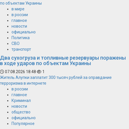
по объектам Украины
в мире
в россии
главное
новости
официально
Политика
СВО
транспорт
Два сухогруза и топливные резервуары поражены
в ходе ударов по объектам Украины
07.08.2026 18:48
1
Житель Алупки заплатит 300 тысяч рублей за оправдание
терроризма в интернете
в россии
главное
Криминал
новости
общество
официально
Популярное