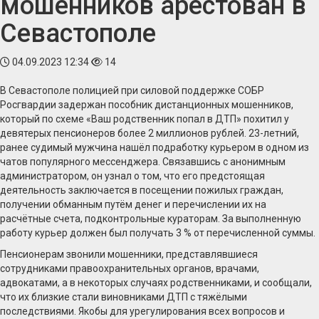
мошенников арестован в
Севастополе
04.09.2023 12:34
14
В Севастополе полицией при силовой поддержке СОБР
Росгвардии задержан пособник дистанционных мошенников,
который по схеме «Ваш родственник попал в ДТП» похитил у
девятерых пенсионеров более 2 миллионов рублей. 23-летний,
ранее судимый мужчина нашёл подработку курьером в одном из
чатов популярного мессенджера. Связавшись с анонимным
администратором, он узнал о том, что его предстоящая
деятельность заключается в посещении пожилых граждан,
получении обманным путём денег и перечислении их на
расчётные счета, подконтрольные кураторам. За выполненную
работу курьер должен был получать 3 % от перечисленной суммы.
Пенсионерам звонили мошенники, представлявшиеся
сотрудниками правоохранительных органов, врачами,
адвокатами, а в некоторых случаях родственниками, и сообщали,
что их близкие стали виновниками ДТП с тяжёлыми
последствиями. Якобы для урегулирования всех вопросов и