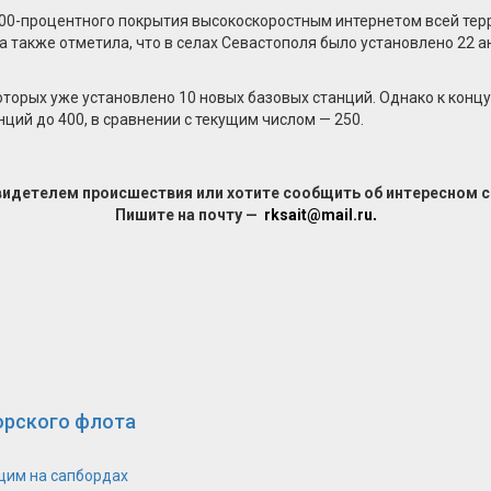
00-процентного покрытия высокоскоростным интернетом всей терр
 также отметила, что в селах Севастополя было установлено 22 а
которых уже установлено 10 новых базовых станций. Однако к конц
ций до 400, в сравнении с текущим числом — 250.
видетелем происшествия или хотите сообщить об интересном 
Пишите на почту —
rksait@mail.ru
.
орского флота
щим на сапбордах