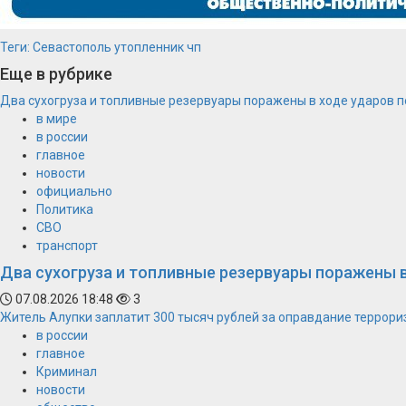
Теги:
Севастополь
утопленник
чп
Еще в рубрике
Два сухогруза и топливные резервуары поражены в ходе ударов 
в мире
в россии
главное
новости
официально
Политика
СВО
транспорт
Два сухогруза и топливные резервуары поражены 
07.08.2026 18:48
3
Житель Алупки заплатит 300 тысяч рублей за оправдание террори
в россии
главное
Криминал
новости