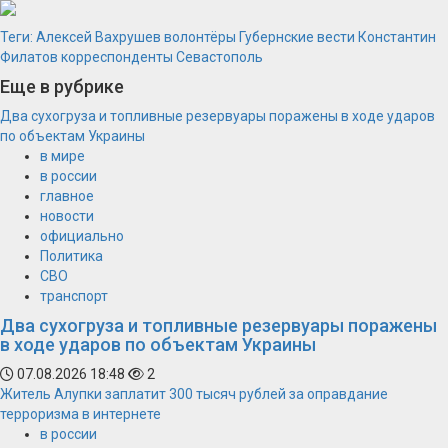
Теги:
Алексей Вахрушев
волонтёры
Губернские вести
Константин
Филатов
корреспонденты
Севастополь
Еще в рубрике
Два сухогруза и топливные резервуары поражены в ходе ударов
по объектам Украины
в мире
в россии
главное
новости
официально
Политика
СВО
транспорт
Два сухогруза и топливные резервуары поражены
в ходе ударов по объектам Украины
07.08.2026 18:48
2
Житель Алупки заплатит 300 тысяч рублей за оправдание
терроризма в интернете
в россии