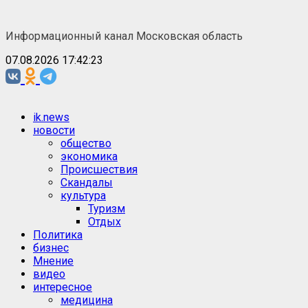
Перейти
к
Информационный канал Московская область
содержимому
07.08.2026 17:42:23
Основное
ik.news
меню
новости
общество
экономика
Происшествия
Скандалы
культура
Туризм
Отдых
Политика
бизнес
Мнение
видео
интересное
медицина