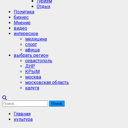
Туризм
Отдых
Политика
бизнес
Мнение
видео
интересное
медицина
спорт
афиша
выбрать регион
севастополь
ДНР
КРЫМ
москва
московская область
калуга
Найти:
Главная
культура