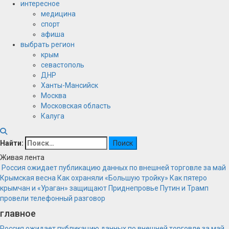
интересное
медицина
спорт
афиша
выбрать регион
крым
севастополь
ДНР
Ханты-Мансийск
Москва
Московская область
Калуга
Найти:
Живая лента
Россия ожидает публикацию данных по внешней торговле за май
Крымская весна
Как охраняли «Большую тройку»
Как пятеро
крымчан и «Ураган» защищают Приднепровье
Путин и Трамп
провели телефонный разговор
главное
Россия ожидает публикацию данных по внешней торговле за май