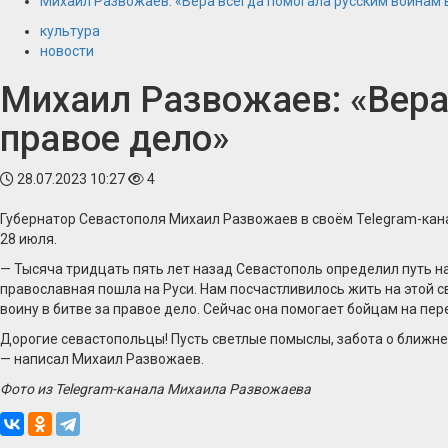
Михаил Развожаев: «Вера всегда помогала русским воинам в
культура
новости
Михаил Развожаев: «Вера
правое дело»
28.07.2023 10:27
4
Губернатор Севастополя Михаил Развожаев в своём Telegram-кан
28 июля.
— Тысяча тридцать пять лет назад Севастополь определил путь н
православная пошла на Руси. Нам посчастливилось жить на этой с
воину в битве за правое дело. Сейчас она помогает бойцам на пе
Дорогие севастопольцы! Пусть светлые помыслы, забота о ближне
— написал Михаил Развожаев.
Фото из Telegram-канала Михаила Развожаева