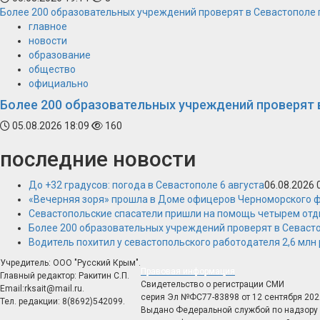
Более 200 образовательных учреждений проверят в Севастополе 
главное
новости
образование
общество
официально
Более 200 образовательных учреждений проверят 
05.08.2026 18:09
160
последние новости
До +32 градусов: погода в Севастополе 6 августа
06.08.2026 
«Вечерняя зоря» прошла в Доме офицеров Черноморского 
Севастопольские спасатели пришли на помощь четырем от
Более 200 образовательных учреждений проверят в Севасто
Водитель похитил у севастопольского работодателя 2,6 млн
Учредитель: ООО "Русский Крым".
Правовая информация
Главный редактор: Ракитин С.П.
Свидетельство о регистрации СМИ
Email:rksait@mail.ru.
серия Эл №ФС77-83898 от 12 сентября 202
Тел. редакции: 8(8692)542099.
Выдано Федеральной службой по надзору 