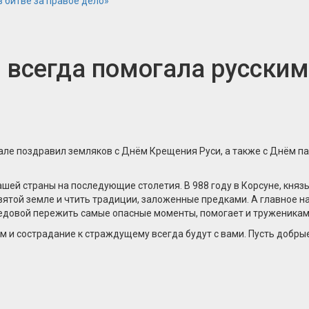
 битве за правое дело»
 всегда помогала русским
але поздравил земляков с Днём Крещения Руси, а также с Днём п
ашей страны на последующие столетия. В 988 году в Корсуне, кня
вятой земле и чтить традиции, заложенные предками. А главное на
редовой пережить самые опасные моменты, помогает и труженикам 
м и сострадание к страждущему всегда будут с вами. Пусть добры