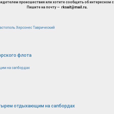
видетелем происшествия или хотите сообщить об интересном 
Пишите на почту —
rksait@mail.ru
.
астополь
Херсонес Таврический
орского флота
щим на сапбордах
етырем отдыхающим на сапбордах