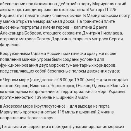
обеспечении противоминных действий в порту Мариуполя погиб
экипаж противодиверсионного катера типа «Раптор» П-275.
Родина чтит память своих славных сынов. В Мариупольском порту
у маяка открыта мемориальная доска. На гранитной плите
высечены портреты и имена героев – капитана 2 ранга
Александра Боброва, старшего сержанта Дмитрия Николаева,
старшего матроса Сергея Дорохина, старшего матроса Сергея
Федченко.
Вооружёнными Силами России практически сразу же после
появления минной угрозы были созданы условия для
функционирования двух морских гуманитарных коридоров,
представляющих собой безопасные полосы движения судов:
в Черном море (ежедневно с 08:00 до 19:00 (мск) – для выхода из
портов Херсон, Николаев, Черноморск, Очаков, Одесса и Южный в
юго-западном направлении от территориального моря Украины
протяженностью 139 миль и шириной 3 мили;
в Азовском море (круглосуточно) – для выхода из порта
Мариуполь протяженностью 115 миль и шириной 2 мили в
направлении Черного моря.
Детальная информация о порядке функционирования морских