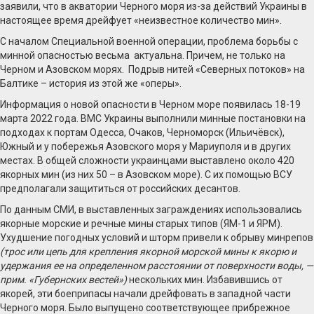
заявили, что в акватории Черного моря из-за действий Украины в
настоящее время дрейфует «неизвестное количество мин».
С началом Специальной военной операции, проблема борьбы с
минной опасностью весьма актуальна. Причем, не только на
Черном и Азовском морях. Подрыв нитей «Северных потоков» на
Балтике – история из этой же «оперы».
Информация о новой опасности в Черном море появилась 18-19
марта 2022 года. ВМС Украины выполнили минные постановки на
подходах к портам Одесса, Очаков, Черноморск (Ильичёвск),
Южный и у побережья Азовского моря у Мариуполя и в других
местах. В общей сложности украинцами выставлено около 420
якорных мин (из них 50 – в Азовском море). С их помощью ВСУ
предполагали защититься от российских десантов.
По данным СМИ, в выставленных заграждениях использовались
якорные морские и речные мины старых типов (ЯМ-1 и ЯРМ).
Ухудшение погодных условий и шторм привели к обрыву минрепов
(трос или цепь для крепления якорной морской мины к якорю и
удержания ее на определенном расстоянии от поверхности воды, —
прим. «Губернских вестей»)
нескольких мин. Избавившись от
якорей, эти боеприпасы начали дрейфовать в западной части
Черного моря. Было выпущено соответствующее прибрежное