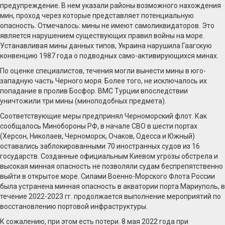
предупреждение. В нем указали районы возможного нахождения
мин, проход через которые представляет потенциальную
опасность. Отмечалось: мины не имеют самоликвидаторов. Это
является нарушением существующих правил войны на море.
Устанавливая мины данных типов, Украина нарушила Гаагскую
конвенцию 1987 года о подводных само-активирующихся минах.
По оценке специалистов, течения могли вынести мины в юго-
западную часть Черного моря. Более того, не исключалось их
попадание в пролив Босфор. ВМС Турции впоследствии
уничтожили три мины (миноподобных предмета).
Соответствующие меры предпринял Черноморский флот. Как
сообщалось Минобороны РФ, в начале СВО в шести портах
(Херсон, Николаев, Черноморск, Очаков, Одесса и Южный)
оставались заблокированными 70 иностранных судов из 16
государств. Созданные официальным Киевом угрозы обстрела и
высокая минная опасность не позволяли судам беспрепятственно
выйти в открытое море. Силами Военно-Морского Флота России
была устранена минная опасность в акватории порта Мариуполь, в
течение 2022-2023 гг. продолжается выполнение мероприятий по
восстановлению портовой инфраструктуры.
К сожалению, при этом есть потери. 8 мая 2022 года при