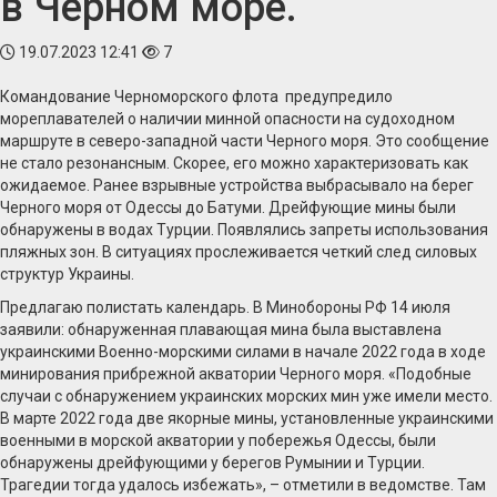
в Черном море.
19.07.2023 12:41
7
Командование Черноморского флота предупредило
мореплавателей о наличии минной опасности на судоходном
маршруте в северо-западной части Черного моря. Это сообщение
не стало резонансным. Скорее, его можно характеризовать как
ожидаемое. Ранее взрывные устройства выбрасывало на берег
Черного моря от Одессы до Батуми. Дрейфующие мины были
обнаружены в водах Турции. Появлялись запреты использования
пляжных зон. В ситуациях прослеживается четкий след силовых
структур Украины.
Предлагаю полистать календарь. В Минобороны РФ 14 июля
заявили: обнаруженная плавающая мина была выставлена
украинскими Военно-морскими силами в начале 2022 года в ходе
минирования прибрежной акватории Черного моря. «Подобные
случаи с обнаружением украинских морских мин уже имели место.
В марте 2022 года две якорные мины, установленные украинскими
военными в морской акватории у побережья Одессы, были
обнаружены дрейфующими у берегов Румынии и Турции.
Трагедии тогда удалось избежать», – отметили в ведомстве. Там