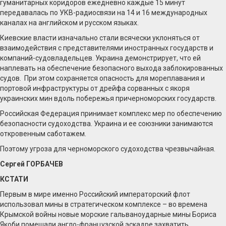
гуманитарных коридоров ежедневно каждые 15 минут
передавалась по УКВ-радиосвязи на 14 и 16 международных
каналах на английском и русском языках.
Киевские власти изначально стали всячески уклоняться от
взаимодействия с представителями иностранных государств и
компаний-судовладельцев. Украина демонстрирует, что ей
наплевать на обеспечение безопасного выхода заблокированных
судов. При этом сохраняется опасность для мореплавания и
портовой инфраструктуры от дрейфа сорванных с якоря
украинских мин вдоль побережья причерноморских государств.
Российская Федерация принимает комплекс мер по обеспечению
безопасности судоходства. Украина и ее союзники занимаются
откровенным саботажем.
Поэтому угроза для черноморского судоходства чрезвычайная.
Сергей ГОРБАЧЕВ
КСТАТИ
Первым в мире именно Российский императорский флот
использовал мины в стратегическом комплексе – во времена
Крымской войны новые морские гальваноударные мины Бориса
Якоби помешали англо-французской эскадре захватить