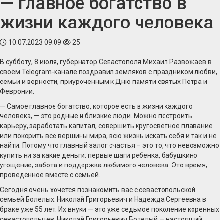
— главное богатство в
жизни каждого человека
10.07.2023 09:09
25
В субботу, 8 июля, губернатор Севастополя Михаил Развожаев в
своём Telegram-канале поздравил земляков с праздником любви,
семьи и верности, приуроченным к Дню памяти святых Петра и
Февронии.
— Самое главное богатство, которое есть в жизни каждого
человека, — это родные и близкие люди. Можно построить
карьеру, заработать капитал, совершить кругосветное плавание
или покорить все вершины мира, всю жизнь искать себя и так и не
найти. Потому что главный залог счастья – это то, что невозможно
купить ни за какие деньги: первые шаги ребенка, бабушкино
угощение, забота и поддержка любимого человека. Это время,
проведенное вместе с семьей.
Сегодня очень хочется познакомить вас с севастопольской
семьей Болелых. Николай Григорьевич и Надежда Сергеевна в
браке уже 55 лет. Их внуки — это уже седьмое поколение коренных
севастопольцев. Николай Григорьевич Болелый — настоящий