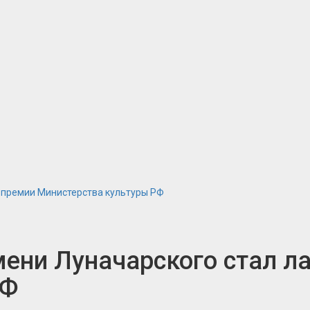
 премии Министерства культуры РФ
мени Луначарского стал л
РФ