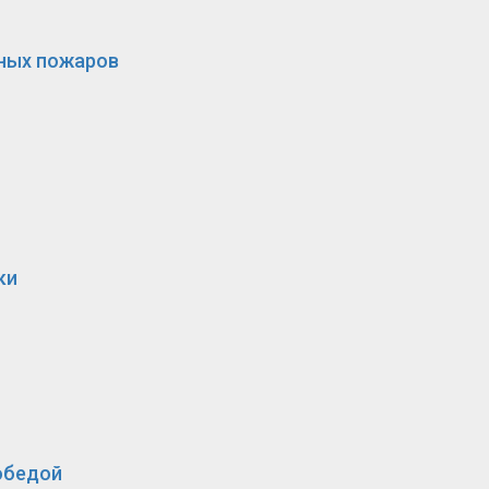
сных пожаров
ки
обедой