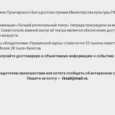
ени Луначарского был удостоен премии Министерства культуры Р
номинации «Лучший региональный театр». Награда присуждена за в
 Севастополя, важной заслугой театра является обеспечение дост
 возраста.
 обладателями «Пушкинской карты» стали почти 33 тысячи севаст
более 28 тысяч билетов.
получайте достоверную и объективную информацию о событиях в
видетелем происшествия или хотите сообщить об интересном 
Пишите на почту —
rksait@mail.ru
.