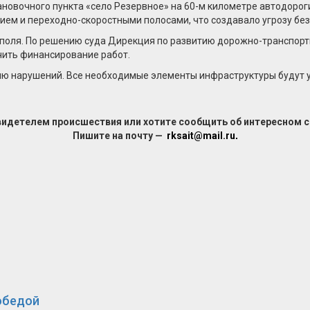
новочного пункта «село Резервное» на 60-м километре автодороги
ем и переходно-скоростными полосами, что создавало угрозу бе
ополя. По решению суда Дирекция по развитию дорожно-транспорт
чить финансирование работ.
нию нарушений. Все необходимые элементы инфраструктуры будут 
видетелем происшествия или хотите сообщить об интересном 
Пишите на почту —
rksait@mail.ru
.
обедой