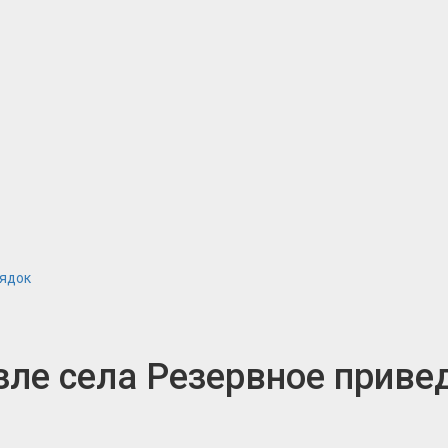
рядок
зле села Резервное приве