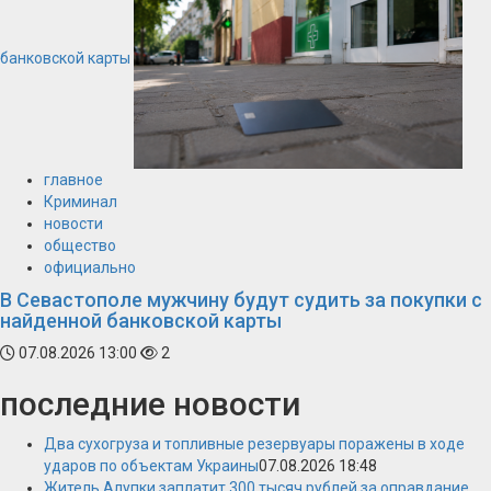
банковской карты
главное
Криминал
новости
общество
официально
В Севастополе мужчину будут судить за покупки с
найденной банковской карты
07.08.2026 13:00
2
последние новости
Два сухогруза и топливные резервуары поражены в ходе
ударов по объектам Украины
07.08.2026 18:48
Житель Алупки заплатит 300 тысяч рублей за оправдание