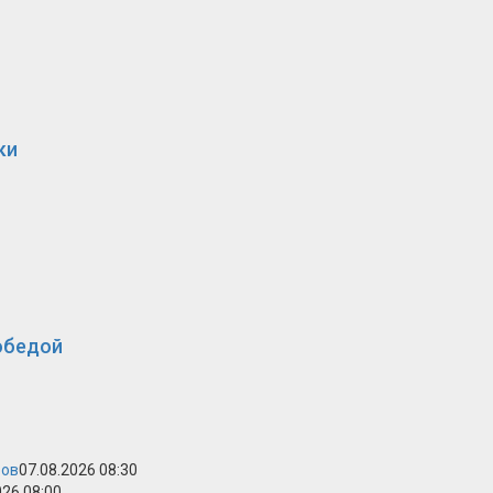
ки
обедой
ров
07.08.2026 08:30
026 08:00