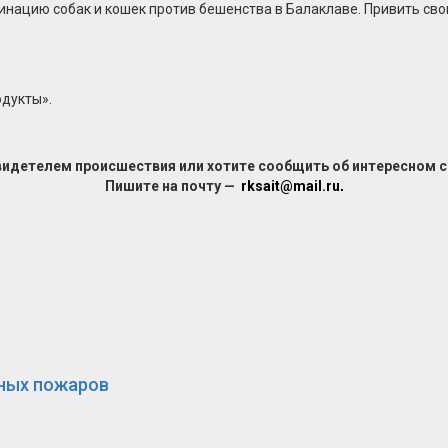
цию собак и кошек против бешенства в Балаклаве. Привить своих 
одукты».
видетелем происшествия или хотите сообщить об интересном 
Пишите на почту —
rksait@mail.ru
.
сных пожаров