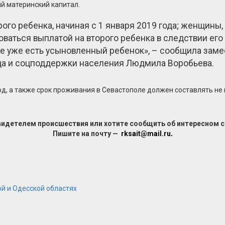
й материнский капитал.
го ребенка, начиная с 1 января 2019 года; женщины, 
ьзоваться выплатой на второго ребенка в следствии е
семье уже есть усыновленный ребенок», – сообщила за
да и соцподдержки населения Людмила Воробьева.
д, а также срок проживания в Севастополе должен составлять не 
видетелем происшествия или хотите сообщить об интересном 
Пишите на почту —
rksait@mail.ru
.
й и Одесской областях