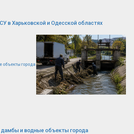
СУ в Харьковской и Одесской областях
е объекты города
а дамбы и водные объекты города