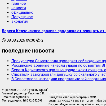
главное
новости
официально
Популярное
экология
Берега Керченского пролива продолжают очищать от 
08.08.2026 09:30
2
последние новости
Прокуратура Севастополя проверяет соблюдение пр
Российские военные нанесли удары по объектам ВП
Берега Керченского пролива продолжают очищать о
Спасатели эвакуировали девушку со скального учас
В Севастополе наградили представителей спортивно
Учредитель: ООО "Русский Крым".
Главный редактор: Ракитин С.П.
Правовая информация
Email:rksait@mail.ru.
Свидетельство о регистрации СМИ
Тел. редакции: 8(8692)542099.
серия Эл №ФС77-83898 от 12 сентября 20
Выдано Федеральной службой по надзор