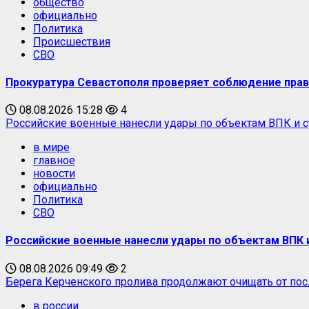
общество
официально
Политика
Происшествия
СВО
Прокуратура Севастополя проверяет соблюдение прав
08.08.2026 15:28
4
Российские военные нанесли удары по объектам ВПК и 
в мире
главное
новости
официально
Политика
СВО
Российские военные нанесли удары по объектам ВПК 
08.08.2026 09:49
2
Берега Керченского пролива продолжают очищать от пос
в россии