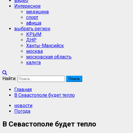
видео
Интересное
медицина
спорт
афиша
выбрать регион
КРЫМ
ДНР
Ханты-Мансийск
москва
московская область
калуга
Найти:
Главная
В Севастополе будет тепло
новости
Погода
В Севастополе будет тепло