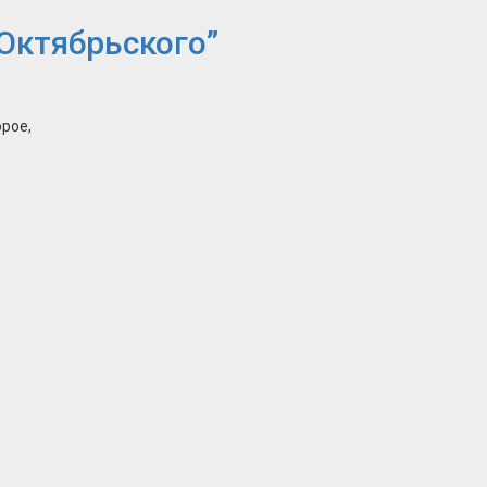
 Октябрьского
”
орое,