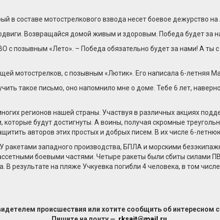
й в составе мотострелкового взвода несет боевое дежурство на 
подвиги. Возвращайся домой живым и здоровым. Победа будет за н
СВО с позывным «Лето». – Победа обязательно будет за нами! А ты 
й мотострелков, с позывным «Лютик». Его написала 6-летняя Маш
чить такое письмо, оно напомнило мне о доме. Тебе 6 лет, наверно
 многих регионов нашей страны. Участвуя в различных акциях под
которые будут достигнуты. А воины, получая скромные треугольни
ащитить авторов этих простых и добрых писем. В их числе 6-летню
У ракетами западного производства, БПЛА и морскими безэкипаж
сетными боевыми частями. Четыре ракеты были сбиты силами ПВО
а. В результате на пляже Учкуевка погибли 4 человека, в том чис
видетелем происшествия или хотите сообщить об интересном 
Пишите на почту —
rksait@mail.ru
.