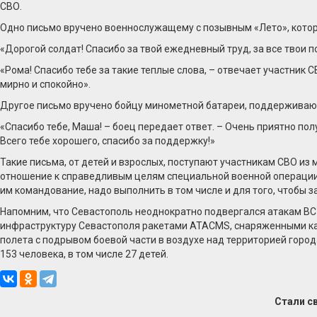
СВО.
Одно письмо вручено военнослужащему с позывным «Лето», которы
«Дорогой солдат! Спасибо за твой ежедневный труд, за все твои 
«Рома! Спасибо тебе за такие теплые слова, – отвечает участник 
мирно и спокойно».
Другое письмо вручено бойцу минометной батареи, поддерживающе
«Спасибо тебе, Маша! – боец передает ответ. – Очень приятно полу
Всего тебе хорошего, спасибо за поддержку!»
Такие письма, от детей и взрослых, поступают участникам СВО из
отношение к справедливым целям специальной военной операции, 
им командование, надо выполнить в том числе и для того, чтобы з
Напомним, что Севастополь неоднократно подвергался атакам ВС
инфраструктуру Севастополя ракетами ATACMS, снаряженными кас
полета с подрывом боевой части в воздухе над территорией город
153 человека, в том числе 27 детей.
Стали с