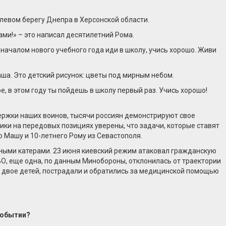
левом берегу Днепра в Херсонской области.
ами!» – это написал десятилетний Рома.
с началом нового учебного года иди в школу, учись хорошо. Живи
а. Это детский рисунок: цветы под мирным небом.
е, в этом году ты пойдешь в школу первый раз. Учись хорошо!
держки наших воинов, тысячи россиян демонстрируют свое
ки на передовых позициях уверены, что задачи, которые ставят
ю Машу и 10-летнего Рому из Севастополя.
ными катерами. 23 июня киевский режим атаковал гражданскую
, еще одна, по данным Минобороны, отклонилась от траектории
ле двое детей, пострадали и обратились за медицинской помощью
событии?