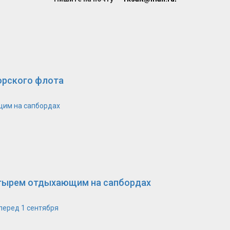
орского флота
щим на сапбордах
етырем отдыхающим на сапбордах
перед 1 сентября