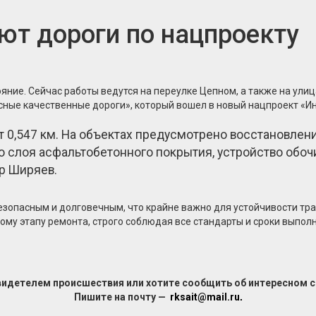
ют дороги по нацпроекту
ние. Сейчас работы ведутся на переулке Цепном, а также на улиц
ные качественные дороги», который вошел в новый нацпроект «Ин
т 0,547 км. На объектах предусмотрено восстановле
го слоя асфальтобетонного покрытия, устройство обо
р Ширяев.
езопасным и долговечным, что крайне важно для устойчивости тр
му этапу ремонта, строго соблюдая все стандарты и сроки выпол
видетелем происшествия или хотите сообщить об интересном 
Пишите на почту —
rksait@mail.ru
.