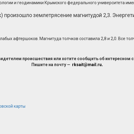
ологии и геодинамики Крымского федерального университета имен
ск) произошло землетрясение магнитудой 2,3. Энергети
лабых афтершоков. Магнитуда толчков составила 2,8 и 2,0. Все то
видетелем происшествия или хотите сообщить об интересном 
Пишите на почту —
rksait@mail.ru
.
овской карты