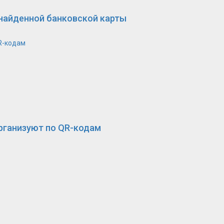
 найденной банковской карты
R-кодам
рганизуют по QR-кодам