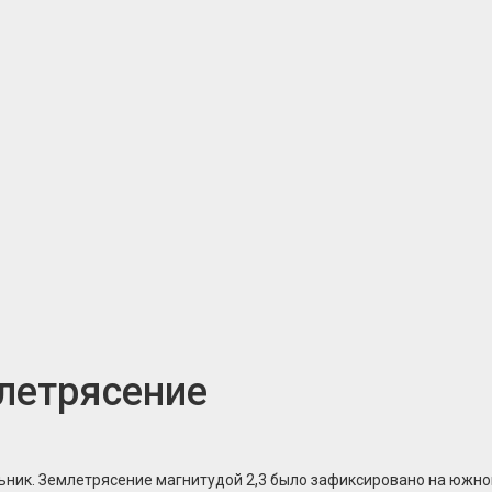
летрясение
ьник. Землетрясение магнитудой 2,3 было зафиксировано на южно