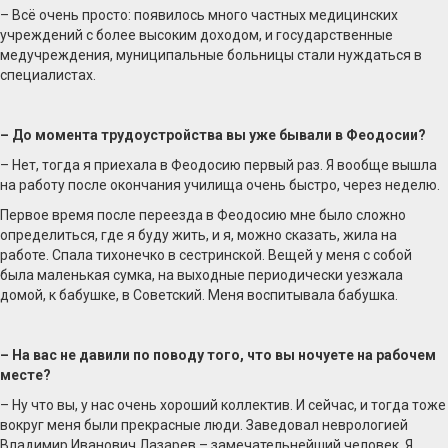
– Всё очень просто: появилось много частных медицинских
учреждений с более высоким доходом, и государственные
медучреждения, муниципальные больницы стали нуждаться в
специалистах.
– До момента трудоустройства вы уже бывали в Феодосии?
– Нет, тогда я приехала в Феодосию первый раз. Я вообще вышла
на работу после окончания училища очень быстро, через неделю.
Первое время после переезда в Феодосию мне было сложно
определиться, где я буду жить, и я, можно сказать, жила на
работе. Спала тихонечко в сестринской. Вещей у меня с собой
была маленькая сумка, на выходные периодически уезжала
домой, к бабушке, в Советский. Меня воспитывала бабушка.
– На вас не давили по поводу того, что вы ночуете на рабочем
месте?
– Ну что вы, у нас очень хороший коллектив. И сейчас, и тогда тоже
вокруг меня были прекрасные люди. Заведовал неврологией
Владимир Иванович Лазарев – замечательнейший человек. Я