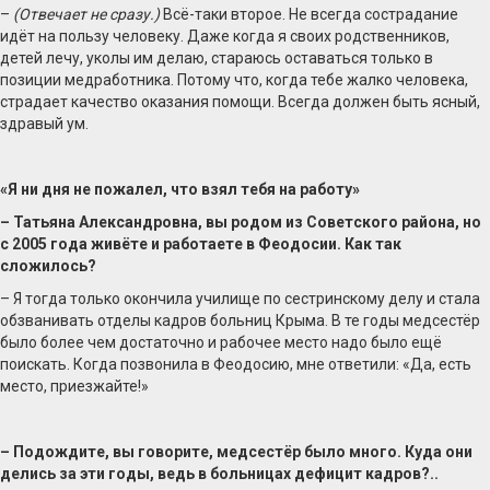
–
(Отвечает не сразу.)
Всё-таки второе. Не всегда сострадание
идёт на пользу человеку. Даже когда я своих родственников,
детей лечу, уколы им делаю, стараюсь оставаться только в
позиции медработника. Потому что, когда тебе жалко человека,
страдает качество оказания помощи. Всегда должен быть ясный,
здравый ум.
«Я ни дня не пожалел, что взял тебя на работу»
– Татьяна Александровна, вы родом из Советского района, но
с 2005 года живёте и работаете в Феодосии. Как так
сложилось?
– Я тогда только окончила училище по сестринскому делу и стала
обзванивать отделы кадров больниц Крыма. В те годы медсестёр
было более чем достаточно и рабочее место надо было ещё
поискать. Когда позвонила в Феодосию, мне ответили: «Да, есть
место, приезжайте!»
– Подождите, вы говорите, медсестёр было много. Куда они
делись за эти годы, ведь в больницах дефицит кадров?..