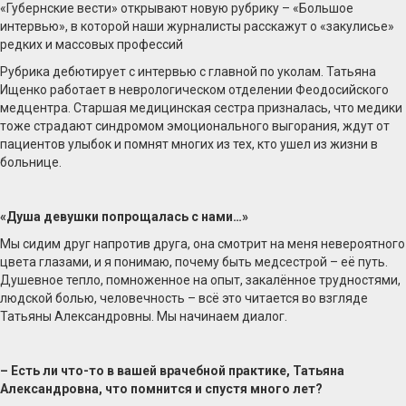
«Губернские вести» открывают новую рубрику – «Большое
интервью», в которой наши журналисты расскажут о «закулисье»
редких и массовых профессий
Рубрика дебютирует с интервью с главной по уколам. Татьяна
Ищенко работает в неврологическом отделении Феодосийского
медцентра. Старшая медицинская сестра призналась, что медики
тоже страдают синдромом эмоционального выгорания, ждут от
пациентов улыбок и помнят многих из тех, кто ушел из жизни в
больнице.
«Душа девушки попрощалась с нами…»
Мы сидим друг напротив друга, она смотрит на меня невероятного
цвета глазами, и я понимаю, почему быть медсестрой – её путь.
Душевное тепло, помноженное на опыт, закалённое трудностями,
людской болью, человечность – всё это читается во взгляде
Татьяны Александровны. Мы начинаем диалог.
– Есть ли что-то в вашей врачебной практике, Татьяна
Александровна, что помнится и спустя много лет?