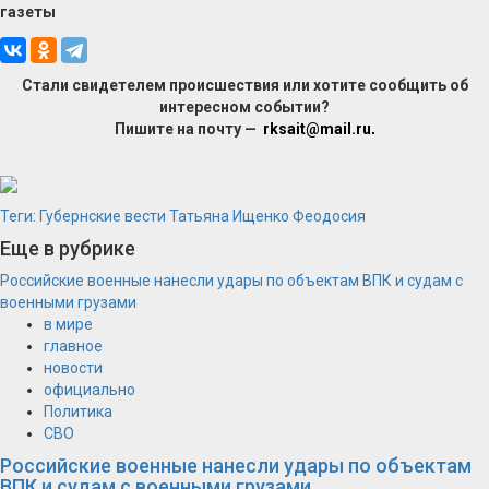
газеты
Стали свидетелем происшествия или хотите сообщить об
интересном событии?
Пишите на почту —
rksait@mail.ru
.
Теги:
Губернские вести
Татьяна Ищенко
Феодосия
Еще в рубрике
Российские военные нанесли удары по объектам ВПК и судам с
военными грузами
в мире
главное
новости
официально
Политика
СВО
Российские военные нанесли удары по объектам
ВПК и судам с военными грузами