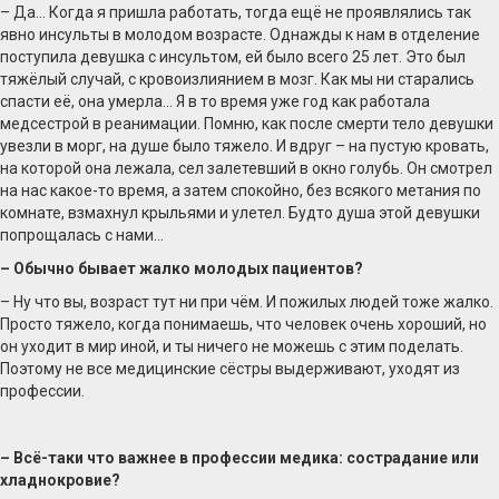
– Да… Когда я пришла работать, тогда ещё не проявлялись так
явно инсульты в молодом возрасте. Однажды к нам в отделение
поступила девушка с инсультом, ей было всего 25 лет. Это был
тяжёлый случай, с кровоизлиянием в мозг. Как мы ни старались
спасти её, она умерла… Я в то время уже год как работала
медсестрой в реанимации. Помню, как после смерти тело девушки
увезли в морг, на душе было тяжело. И вдруг – на пустую кровать,
на которой она лежала, сел залетевший в окно голубь. Он смотрел
на нас какое-то время, а затем спокойно, без всякого метания по
комнате, взмахнул крыльями и улетел. Будто душа этой девушки
попрощалась с нами…
– Обычно бывает жалко молодых пациентов?
– Ну что вы, возраст тут ни при чём. И пожилых людей тоже жалко.
Просто тяжело, когда понимаешь, что человек очень хороший, но
он уходит в мир иной, и ты ничего не можешь с этим поделать.
Поэтому не все медицинские сёстры выдерживают, уходят из
профессии.
– Всё-таки что важнее в профессии медика: сострадание или
хладнокровие?