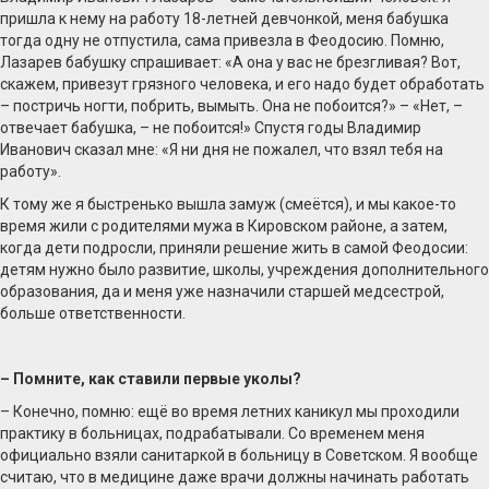
пришла к нему на работу 18-летней девчонкой, меня бабушка
тогда одну не отпустила, сама привезла в Феодосию. Помню,
Лазарев бабушку спрашивает: «А она у вас не брезгливая? Вот,
скажем, привезут грязного человека, и его надо будет обработать
– постричь ногти, побрить, вымыть. Она не побоится?» – «Нет, –
отвечает бабушка, – не побоится!» Спустя годы Владимир
Иванович сказал мне: «Я ни дня не пожалел, что взял тебя на
работу».
К тому же я быстренько вышла замуж (смеётся), и мы какое-то
время жили с родителями мужа в Кировском районе, а затем,
когда дети подросли, приняли решение жить в самой Феодосии:
детям нужно было развитие, школы, учреждения дополнительного
образования, да и меня уже назначили старшей медсестрой,
больше ответственности.
– Помните, как ставили первые уколы?
– Конечно, помню: ещё во время летних каникул мы проходили
практику в больницах, подрабатывали. Со временем меня
официально взяли санитаркой в больницу в Советском. Я вообще
считаю, что в медицине даже врачи должны начинать работать