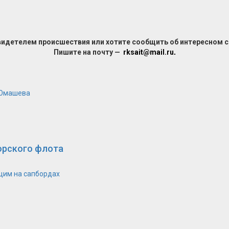
видетелем происшествия или хотите сообщить об интересном 
Пишите на почту —
rksait@mail.ru
.
Юмашева
орского флота
щим на сапбордах