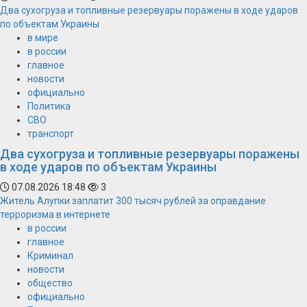
Два сухогруза и топливные резервуары поражены в ходе ударов
по объектам Украины
в мире
в россии
главное
новости
официально
Политика
СВО
транспорт
Два сухогруза и топливные резервуары поражены
в ходе ударов по объектам Украины
07.08.2026 18:48
3
Житель Алупки заплатит 300 тысяч рублей за оправдание
терроризма в интернете
в россии
главное
Криминал
новости
общество
официально