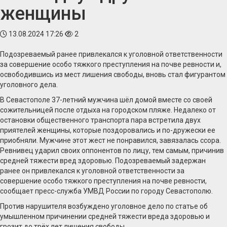
женщины
13.08.2024 17:26
2
Подозреваемый ранее привлекался к уголовной ответственности
за совершение особо тяжкого преступления на почве ревности и,
освободившись из мест лишения свободы, вновь стал фигурантом
уголовного дела.
В Севастополе 37-летний мужчина шёл домой вместе со своей
сожительницей после отдыха на городском пляже. Недалеко от
остановки общественного транспорта пара встретила двух
приятелей женщины, которые поздоровались и по-дружески ее
приобняли. Мужчине этот жест не понравился, завязалась ссора.
Ревнивец ударил своих оппонентов по лицу, тем самым, причинив
средней тяжести вред здоровью. Подозреваемый задержан
ранее он привлекался к уголовной ответственности за
совершение особо тяжкого преступления на почве ревности,
сообщает пресс-служба УМВД России по городу Севастополю.
Против нарушителя возбуждено уголовное дело по статье об
умышленном причинении средней тяжести вреда здоровью и
грозит до трёх лет лишения свободы.