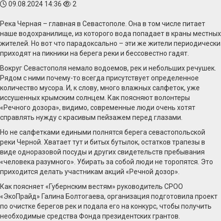
09.08.2024 14:36
2
Река Черная – главная в Севастополе. Она в том числе питает
наше водохранилище, из которого вода попадает в краны местных
жителей. Но вот что парадоксально – эти же жители периодически
приходят на пикники на берега реки и бессовестно гадят.
Вокруг Севастополя немало водоемов, рек и небольших речушек.
Рядом с ними почему-то всегда присутствует определенное
количество мусора. И, к слову, много влажных салфеток, уже
иссушенных крымским солнцем. Как поясняют волонтеры
«Речного дозора», видимо, современные люди очень хотят
справлять нужду с красивым пейзажем перед глазами.
Но не салфетками едиными полнятся берега севастопольской
реки Черной. Хватает тут и битых бутылок, остатков трапезы в
виде одноразовой посуды и других свидетельств пребывания
«человека разумного». Убирать за собой люди не торопятся. Это
приходится делать участникам акций «Речной дозор».
Как поясняет «Губернским вестям» руководитель СРОО
«ЭкоПрайд» Галина Болтогаева, организация подготовила проект
по очистке берегов рек и подала его на конкурс, чтобы получить
необходимые средства Фонда президентских грантов.