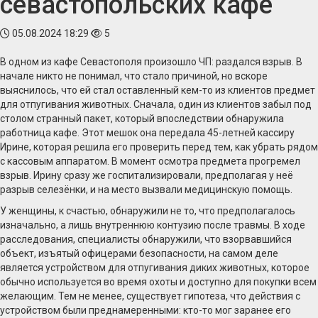
севастопольских кафе
05.08.2024 18:29
5
В одном из кафе Севастополя произошло ЧП: раздался взрыв. В
начале никто не понимал, что стало причиной, но вскоре
выяснилось, что ей стал оставленный кем-то из клиентов предмет
для отпугивания животных. Сначала, один из клиентов забыл под
столом странный пакет, который впоследствии обнаружила
работница кафе. Этот мешок она передала 45-летней кассиру
Ирине, которая решила его проверить перед тем, как убрать рядом
с кассовым аппаратом. В момент осмотра предмета прогремел
взрыв. Ирину сразу же госпитализировали, предполагая у неё
разрыв селезёнки, и на место вызвали медицинскую помощь.
У женщины, к счастью, обнаружили не то, что предполагалось
изначально, а лишь внутреннюю контузию после травмы. В ходе
расследования, специалисты обнаружили, что взорвавшийся
объект, изъятый офицерами безопасности, на самом деле
является устройством для отпугивания диких животных, которое
обычно используется во время охоты и доступно для покупки всем
желающим. Тем не менее, существует гипотеза, что действия с
устройством были преднамеренными: кто-то мог заранее его