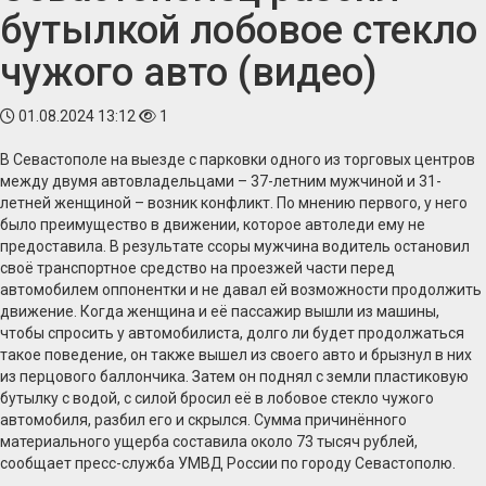
бутылкой лобовое стекло
чужого авто (видео)
01.08.2024 13:12
1
В Севастополе на выезде с парковки одного из торговых центров
между двумя автовладельцами – 37-летним мужчиной и 31-
летней женщиной – возник конфликт. По мнению первого, у него
было преимущество в движении, которое автоледи ему не
предоставила. В результате ссоры мужчина водитель остановил
своё транспортное средство на проезжей части перед
автомобилем оппонентки и не давал ей возможности продолжить
движение. Когда женщина и её пассажир вышли из машины,
чтобы спросить у автомобилиста, долго ли будет продолжаться
такое поведение, он также вышел из своего авто и брызнул в них
из перцового баллончика. Затем он поднял с земли пластиковую
бутылку с водой, с силой бросил её в лобовое стекло чужого
автомобиля, разбил его и скрылся. Сумма причинённого
материального ущерба составила около 73 тысяч рублей,
сообщает пресс-служба УМВД России по городу Севастополю.