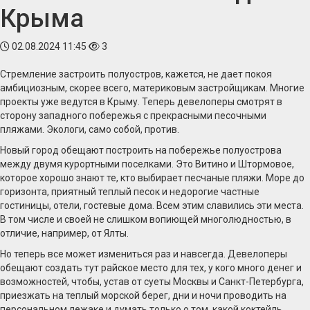
Крыма
02.08.2024 11:45
3
Стремление застроить полуостров, кажется, не дает покоя
амбициозным, скорее всего, материковым застройщикам. Многие
проекты уже ведутся в Крыму. Теперь девелоперы смотрят в
сторону западного побережья с прекрасными песочными
пляжами. Экологи, само собой, против.
Новый город обещают построить на побережье полуострова
между двумя курортными поселками. Это Витино и Штормовое,
которое хорошо знают те, кто выбирает песчаные пляжи. Море до
горизонта, приятный теплый песок и недорогие частные
гостиницы, отели, гостевые дома. Всем этим славились эти места.
В том числе и своей не слишком вопиющей многолюдностью, в
отличие, например, от Ялты.
Но теперь все может измениться раз и навсегда. Девелоперы
обещают создать тут райское место для тех, у кого много денег и
возможностей, чтобы, устав от суеты Москвы и Санкт-Петербурга,
приезжать на теплый морской берег, дни и ночи проводить на
персональном лежаке и думать только о том, какой коктейль