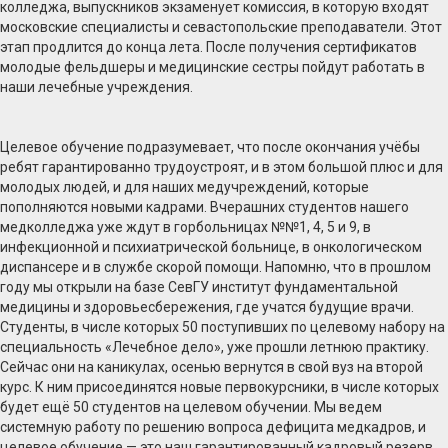
колледжа, выпускников экзаменует комиссия, в которую входят
московские специалисты и севастопольские преподаватели. Этот
этап продлится до конца лета. После получения сертификатов
молодые фельдшеры и медицинские сестры пойдут работать в
наши лечебные учреждения.
Целевое обучение подразумевает, что после окончания учёбы
ребят гарантированно трудоустроят, и в этом большой плюс и для
молодых людей, и для наших медучреждений, которые
пополняются новыми кадрами. Вчерашних студентов нашего
медколледжа уже ждут в горбольницах №№1, 4, 5 и 9, в
инфекционной и психиатрической больнице, в онкологическом
диспансере и в службе скорой помощи. Напомню, что в прошлом
году мы открыли на базе СевГУ институт фундаментальной
медицины и здоровьесбережения, где учатся будущие врачи.
Студенты, в числе которых 50 поступивших по целевому набору на
специальность «Лечебное дело», уже прошли летнюю практику.
Сейчас они на каникулах, осенью вернутся в свой вуз на второй
курс. К ним присоединятся новые первокурсники, в числе которых
будет ещё 50 студентов на целевом обучении. Мы ведем
системную работу по решению вопроса дефицита медкадров, и
целевое обучение — это наш гарантированный кадровый резерв,