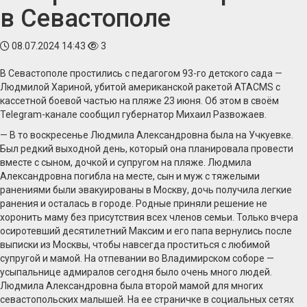
в Севастополе
08.07.2024 14:43
3
В Севастополе простились с педагогом 93-го детского сада —
Людмилой Хариной, убитой американской ракетой ATACMS с
кассетной боевой частью на пляже 23 июня. Об этом в своём
Telegram-канале сообщил губернатор Михаил Развожаев.
— В то воскресенье Людмила Александровна была на Учкуевке.
Был редкий выходной день, который она планировала провести
вместе с сыном, дочкой и супругом на пляже. Людмила
Александровна погибла на месте, сын и муж с тяжелыми
ранениями были эвакуированы в Москву, дочь получила легкие
ранения и осталась в городе. Родные приняли решение не
хоронить маму без присутствия всех членов семьи. Только вчера
осиротевший десятилетний Максим и его папа вернулись после
выписки из Москвы, чтобы навсегда проститься с любимой
супругой и мамой. На отпевании во Владимирском соборе —
усыпальнице адмиралов сегодня было очень много людей.
Людмила Александровна была второй мамой для многих
севастопольских малышей. На ее страничке в социальных сетях