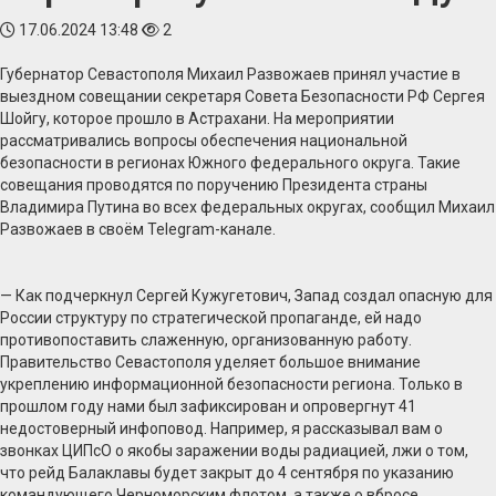
17.06.2024 13:48
2
Губернатор Севастополя Михаил Развожаев принял участие в
выездном совещании секретаря Совета Безопасности РФ Сергея
Шойгу, которое прошло в Астрахани. На мероприятии
рассматривались вопросы обеспечения национальной
безопасности в регионах Южного федерального округа. Такие
совещания проводятся по поручению Президента страны
Владимира Путина во всех федеральных округах, сообщил Михаил
Развожаев в своём Telegram-канале.
— Как подчеркнул Сергей Кужугетович, Запад создал опасную для
России структуру по стратегической пропаганде, ей надо
противопоставить слаженную, организованную работу.
Правительство Севастополя уделяет большое внимание
укреплению информационной безопасности региона. Только в
прошлом году нами был зафиксирован и опровергнут 41
недостоверный инфоповод. Например, я рассказывал вам о
звонках ЦИПсО о якобы заражении воды радиацией, лжи о том,
что рейд Балаклавы будет закрыт до 4 сентября по указанию
командующего Черноморским флотом, а также о вбросе