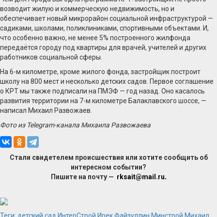
возводит жилую и коммерческую недвижимость, но и
обеспечивает новый микрорайон социальной инфраструктурой —
садиками, школами, поликлиниками, спортивными объектами. И,
что особенно важно, не менее 5% построенного жилфонда
передаётся городу под квартиры для врачей, учителей и других
работников социальной сферы.
На 6-м километре, кроме жилого фонда, застройщик построит
школу на 800 мест и несколько детских садов. Первое соглашение
о КРТ мы также подписали на ПМЭФ — год назад. Оно касалось
развития территории на 7-м километре Балаклавского шоссе, —
написал Михаил Развожаев.
Фото из Telegram-канала Михаила Развожаева
Стали свидетелем происшествия или хотите сообщить об
интересном событии?
Пишите на почту —
rksait@mail.ru
.
Теги:
детский сад
ИнтерСтрой
Ирек Файзуллин
Минстрой
Михаил