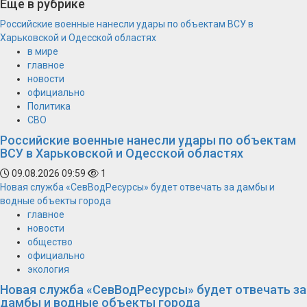
Еще в рубрике
Российские военные нанесли удары по объектам ВСУ в
Харьковской и Одесской областях
в мире
главное
новости
официально
Политика
СВО
Российские военные нанесли удары по объектам
ВСУ в Харьковской и Одесской областях
09.08.2026 09:59
1
Новая служба «СевВодРесурсы» будет отвечать за дамбы и
водные объекты города
главное
новости
общество
официально
экология
Новая служба «СевВодРесурсы» будет отвечать за
дамбы и водные объекты города