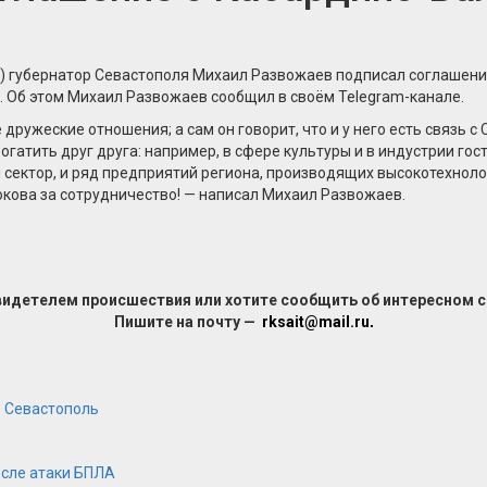
губернатор Севастополя Михаил Развожаев подписал соглашение 
. Об этом Михаил Развожаев сообщил в своём Telegram-канале.
ружеские отношения; а сам он говорит, что и у него есть связь 
богатить друг друга: например, в сфере культуры и в индустрии г
 сектор, и ряд предприятий региона, производящих высокотехно
кова за сотрудничество! — написал Михаил Развожаев.
видетелем происшествия или хотите сообщить об интересном 
Пишите на почту —
rksait@mail.ru
.
Ф
Севастополь
осле атаки БПЛА