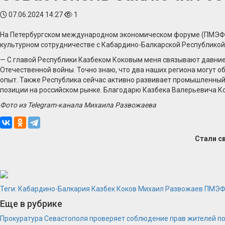
07.06.2024 14:27
1
На Петербургском международном экономическом форуме (ПМЭФ) 
культурном сотрудничестве с Кабардино-Балкарской Республикой
— С главой Республики Казбеком Коковым меня связывают давние д
Отечественной войны. Точно знаю, что два наших региона могут о
опыт. Также Республика сейчас активно развивает промышленный
позиции на российском рынке. Благодарю Казбека Валерьевича Ко
Фото из Telegram-канала Михаила Развожаева
Стали с
Теги:
Кабардино-Балкария
Казбек Коков
Михаил Развожаев
ПМЭ
Еще в рубрике
Прокуратура Севастополя проверяет соблюдение прав жителей п