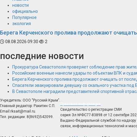
новости
официально
Популярное
экология
Берега Керченского пролива продолжают очищать
08.08.2026 09:30
2
последние новости
Прокуратура Севастополя проверяет соблюдение прав жите
Российские военные нанесли удары по объектам ВПК и суда
Берега Керченского пролива продолжают очищать от после
Спасатели эвакуировали девушку со скального участка под
В Севастополе наградили представителей спортивной отрас
Учредитель: ООО "Русский Крым".
Правовая информация
Главный редактор: Ракитин С.П.
Свидетельство о регистрации СМИ
Email:rksait@mail.ru.
серия Эл №ФС77-83898 от 12 сентября 202
Тел. редакции: 8(8692)542099.
Выдано Федеральной службой по надзору 
связи, информационных технологий и мас