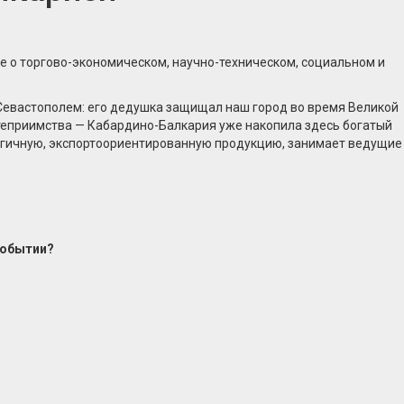
о торгово-экономическом, научно-техническом, социальном и
с Севастополем: его дедушка защищал наш город во время Великой
остеприимства — Кабардино-Балкария уже накопила здесь богатый
логичную, экспортоориентированную продукцию, занимает ведущие
событии?