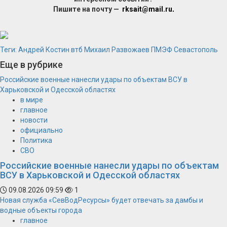
Пишите на почту —
rksait@mail.ru
.
Теги:
Андрей Костин
втб
Михаил Развожаев
ПМЭФ
Севастополь
Еще в рубрике
Российские военные нанесли удары по объектам ВСУ в
Харьковской и Одесской областях
в мире
главное
новости
официально
Политика
СВО
Российские военные нанесли удары по объектам
ВСУ в Харьковской и Одесской областях
09.08.2026 09:59
1
Новая служба «СевВодРесурсы» будет отвечать за дамбы и
водные объекты города
главное