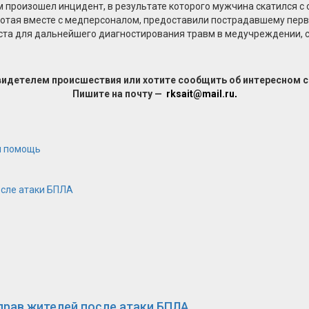
произошел инцидент, в результате которого мужчина скатился с о
аботая вместе с медперсоналом, предоставили пострадавшему пе
ста для дальнейшего диагностирования травм в медучреждении, 
видетелем происшествия или хотите сообщить об интересном 
Пишите на почту —
rksait@mail.ru
.
я помощь
осле атаки БПЛА
прав жителей после атаки БПЛА