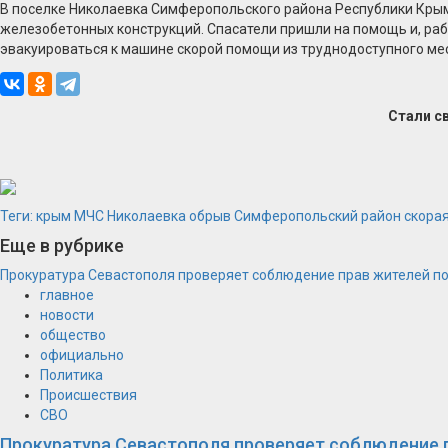
В поселке Николаевка Симферопольского района Республики Крым 
железобетонных конструкций. Спасатели пришли на помощь и, р
эвакуироваться к машине скорой помощи из труднодоступного ме
Стали с
Теги:
крым
МЧС
Николаевка
обрыв
Симферопольский район
скора
Еще в рубрике
Прокуратура Севастополя проверяет соблюдение прав жителей п
главное
новости
общество
официально
Политика
Происшествия
СВО
Прокуратура Севастополя проверяет соблюдение 