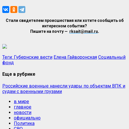
Стали свидетелем происшествия или хотите сообщить об
интересном событии?
Пишите на почту —
rksait@mail.ru
.
Теги:
Губернские вести
Елена Гайворонская
Социальный
фонд
Еще в рубрике
Российские военные нанесли удары по объектам ВПК и
судам с военными грузами
в мире
главное
новости
официально
Политика
СВО